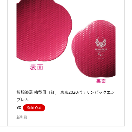
籃胎漆器 梅型皿（紅） 東京2020パラリンピックエン
ブレム
¥0
Sold Out
新和風