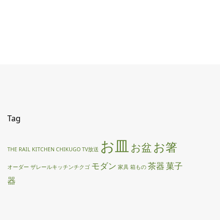
Tag
お皿
お箸
お盆
THE RAIL KITCHEN CHIKUGO
TV放送
モダン
茶器
菓子
オーダー
ザレールキッチンチクゴ
家具
箱もの
器