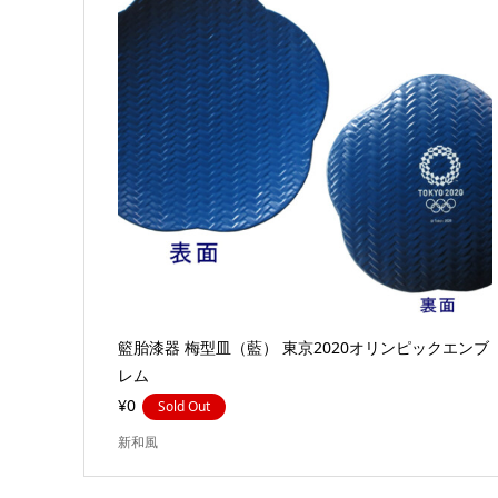
籃胎漆器 梅型皿（藍） 東京2020オリンピックエンブ
レム
¥0
Sold Out
新和風