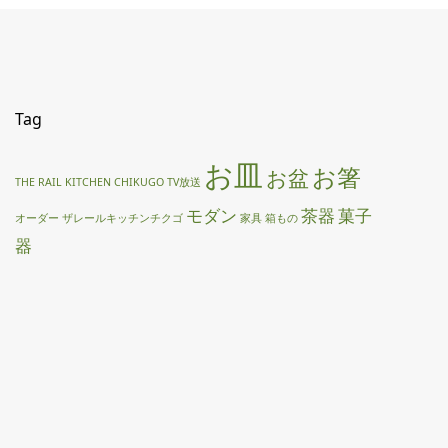
Tag
お皿
お箸
お盆
THE RAIL KITCHEN CHIKUGO
TV放送
モダン
茶器
菓子
オーダー
ザレールキッチンチクゴ
家具
箱もの
器