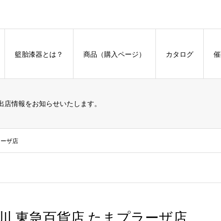
籃胎漆器とは？
商品（購入ページ）
カタログ
催
出店情報をお知らせいたします。
プラーザ店
7】神奈川 東急百貨店 たまプラーザ店